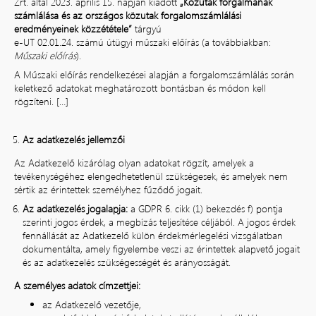
Zrt. által 2023. április 15. napján kiadott
„Közutak forgalmának
számlálása és az országos közutak forgalomszámlálási
eredményeinek közzététele”
tárgyú
e-UT 02.01.24. számú útügyi műszaki előírás (a továbbiakban:
Műszaki előírás
).
A Műszaki előírás rendelkezései alapján a forgalomszámlálás során
keletkező adatokat meghatározott bontásban és módon kell
rögzíteni. […]
Az adatkezelés jellemzői
Az Adatkezelő kizárólag olyan adatokat rögzít, amelyek a
tevékenységéhez elengedhetetlenül szükségesek, és amelyek nem
sértik az érintettek személyhez fűződő jogait.
Az adatkezelés jogalapja:
a GDPR 6. cikk (1) bekezdés f) pontja
szerinti jogos érdek, a megbízás teljesítése céljából. A jogos érdek
fennállását az Adatkezelő külön érdekmérlegelési vizsgálatban
dokumentálta, amely figyelembe veszi az érintettek alapvető jogait
és az adatkezelés szükségességét és arányosságát.
A személyes adatok címzettjei:
az Adatkezelő vezetője,