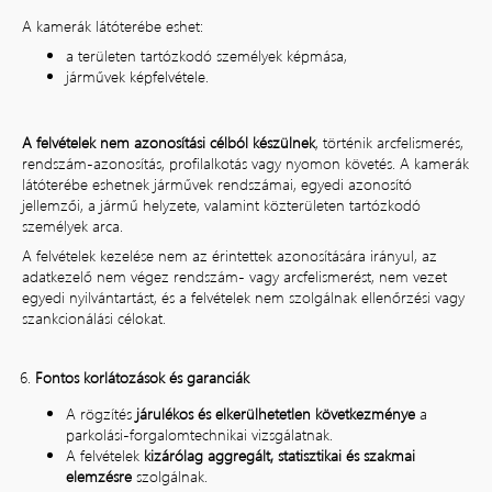
A kamerák látóterébe eshet:
a területen tartózkodó személyek képmása,
járművek képfelvétele.
A felvételek nem azonosítási célból készülnek
, történik arcfelismerés,
rendszám-azonosítás, profilalkotás vagy nyomon követés. A kamerák
látóterébe eshetnek járművek rendszámai, egyedi azonosító
jellemzői, a jármű helyzete, valamint közterületen tartózkodó
személyek arca.
A felvételek kezelése nem az érintettek azonosítására irányul, az
adatkezelő nem végez rendszám- vagy arcfelismerést, nem vezet
egyedi nyilvántartást, és a felvételek nem szolgálnak ellenőrzési vagy
szankcionálási célokat.
Fontos korlátozások és garanciák
A rögzítés
járulékos és elkerülhetetlen következménye
a
parkolási-forgalomtechnikai vizsgálatnak.
A felvételek
kizárólag aggregált, statisztikai és szakmai
elemzésre
szolgálnak.