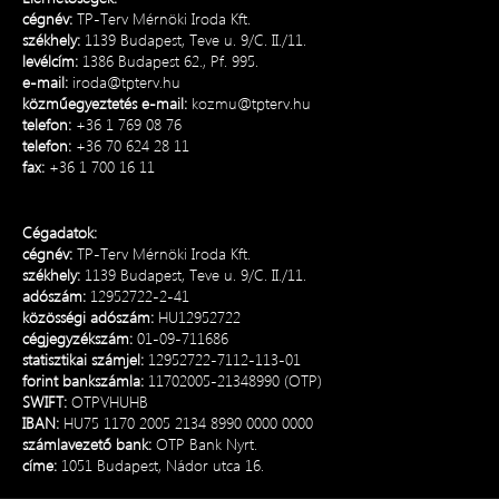
cégnév:
TP-Terv Mérnöki Iroda Kft.
székhely:
1139 Budapest, Teve u. 9/C. II./11.
levélcím:
1386 Budapest 62., Pf. 995.
e-mail:
iroda@tpterv.hu
közműegyeztetés e-mail:
kozmu@tpterv.hu
telefon:
+36 1 769 08 76
telefon:
+36 70 624 28 11
fax:
+36 1 700 16 11
Cégadatok:
cégnév:
TP-Terv Mérnöki Iroda Kft.
székhely:
1139 Budapest, Teve u. 9/C. II./11.
adószám:
12952722-2-41
közösségi adószám:
HU12952722
cégjegyzékszám:
01-09-711686
statisztikai számjel:
12952722-7112-113-01
forint bankszámla:
11702005-21348990 (OTP)
SWIFT:
OTPVHUHB
IBAN:
HU75 1170 2005 2134 8990 0000 0000
számlavezető bank:
OTP Bank Nyrt.
címe:
1051 Budapest, Nádor utca 16.