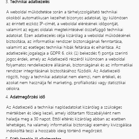
Technikai adatkezelés
A weboldal működtetése során a tárhelyszolgáltató technikai
okokból automatikusan kezelhet bizonyos adatokat, így különösen
az érintett eszköz IP-címét, a weboldal elérésének időpontját,
valamint az egyes oldalak megtekintésével összefüggő technikai
adatokat. Ezen adatkezelés célja kizárólag a weboldal működésének
biztosítása, az informatikai rendszer biztonságának fenntartása,
valamint az esetleges technikai hibák feltárása és elhárítása. Az
adatkezelés jogalapja a GDPR 6. cikk (1) bekezdés f) pontja szerinti
jogos érdek, amely az Adatkezelő részéről különösen a weboldal
folyamatos rendelkezésre állásának, biztonságának és az informatikai
rendszer integritásának biztosításához fűződik. Az Adatkezelő
rögzíti, hogy a technikai adatokat nem elemzi, nem értékeli, és
azokat nem használja fel marketing, profilalkotási vagy statisztikai
célokra.
Adatmegőrzési idő
Az Adatkezelő a technikai naplóadatokat kizárólag a szükséges
mértékben és ideig kezeli, amely időtartam főszabályként nem
haladja meg a 30 napot. Ettől eltérés kizárólag abban az esetben
lehetséges, ha valamely informatikai biztonsági esemény kivizsgálása
indokolttá teszi a hosszabb ideig történő megőrzést.
Sütik (cookie-k) alkalmazása