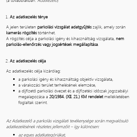
(a továbbiakban:
Adatkezelő
)
Az adatkezelés ténye
A jelen területen
parkolási vizsgálat adatgyűjtés
zajlik, amely során
kamerás rögzítés
történhet.
A rögzítés célja a parkolási igény és kihasználtság vizsgálata,
nem
parkolás-ellenőrzés vagy jogsértések megállapítása
.
Az adatkezelés célja
Az adatkezelés célja kizárólag:
a parkolási igény és kihasználtság objektív vizsgálata,
a várakozási terület terhelésének elemzése,
a díjfizető parkolási övezet és a díjfizetési időszak jogszabályi
megalapozása a
20/1984. (XII. 21.) KM rendelet
mellékletében
foglaltak szerint.
Az Adatkezelő a parkolás vizsgálati tevékenysége során megvalósuló
adatkezelésének részletes jellemzőit – így különösen:
az egyes adatkategóriákat,