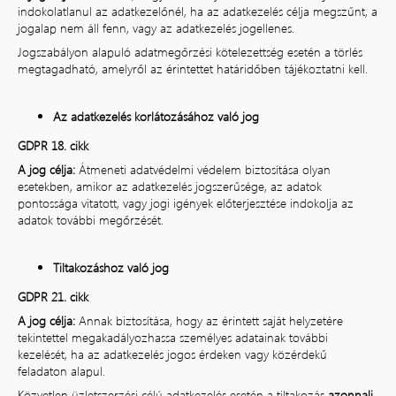
indokolatlanul az adatkezelőnél, ha az adatkezelés célja megszűnt, a
jogalap nem áll fenn, vagy az adatkezelés jogellenes.
Jogszabályon alapuló adatmegőrzési kötelezettség esetén a törlés
megtagadható, amelyről az érintettet határidőben tájékoztatni kell.
Az adatkezelés korlátozásához való jog
GDPR 18. cikk
A jog célja:
Átmeneti adatvédelmi védelem biztosítása olyan
esetekben, amikor az adatkezelés jogszerűsége, az adatok
pontossága vitatott, vagy jogi igények előterjesztése indokolja az
adatok további megőrzését.
Tiltakozáshoz való jog
GDPR 21. cikk
A jog célja:
Annak biztosítása, hogy az érintett saját helyzetére
tekintettel megakadályozhassa személyes adatainak további
kezelését, ha az adatkezelés jogos érdeken vagy közérdekű
feladaton alapul.
Közvetlen üzletszerzési célú adatkezelés esetén a tiltakozás
azonnali