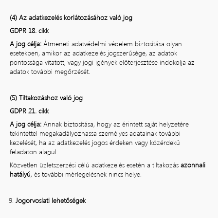
(4) Az adatkezelés korlátozásához való jog
GDPR 18. cikk
A jog célja:
Átmeneti adatvédelmi védelem biztosítása olyan
esetekben, amikor az adatkezelés jogszerűsége, az adatok
pontossága vitatott, vagy jogi igények előterjesztése indokolja az
adatok további megőrzését.
(5) Tiltakozáshoz való jog
GDPR 21. cikk
A jog célja:
Annak biztosítása, hogy az érintett saját helyzetére
tekintettel megakadályozhassa személyes adatainak további
kezelését, ha az adatkezelés jogos érdeken vagy közérdekű
feladaton alapul.
Közvetlen üzletszerzési célú adatkezelés esetén a tiltakozás
azonnali
hatályú
, és további mérlegelésnek nincs helye.
Jogorvoslati lehetőségek