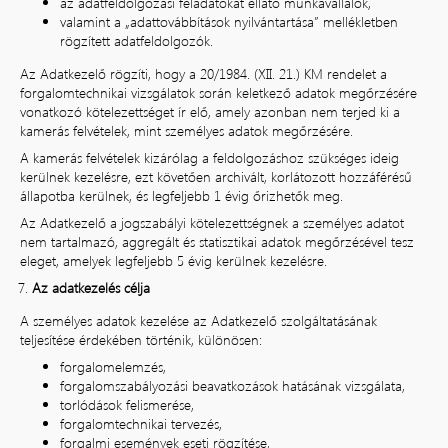
az adatfeldolgozási feladatokat ellátó munkavállalók,
valamint a „adattovábbítások nyilvántartása” mellékletben
rögzített adatfeldolgozók.
Az Adatkezelő rögzíti, hogy a 20/1984. (XII. 21.) KM rendelet a
forgalomtechnikai vizsgálatok során keletkező adatok megőrzésére
vonatkozó kötelezettséget ír elő, amely azonban nem terjed ki a
kamerás felvételek, mint személyes adatok megőrzésére.
A kamerás felvételek kizárólag a feldolgozáshoz szükséges ideig
kerülnek kezelésre, ezt követően archivált, korlátozott hozzáférésű
állapotba kerülnek, és legfeljebb 1 évig őrizhetők meg.
Az Adatkezelő a jogszabályi kötelezettségnek a személyes adatot
nem tartalmazó, aggregált és statisztikai adatok megőrzésével tesz
eleget, amelyek legfeljebb 5 évig kerülnek kezelésre.
Az adatkezelés célja
A személyes adatok kezelése az Adatkezelő szolgáltatásának
teljesítése érdekében történik, különösen:
forgalomelemzés,
forgalomszabályozási beavatkozások hatásának vizsgálata,
torlódások felismerése,
forgalomtechnikai tervezés,
forgalmi események eseti rögzítése,