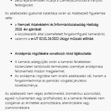
belső eljárásrendben kizárja a személyazonosításra irányuló
feldolgozást.
Az adatkezelési gyakorlat kialakítása során az Adatkezelő figyelembe
vette:
a
Nemzeti Adatvédelmi és Információszabadság Hatóság
2018. évi ajánlását
a közútkezelők által üzemeltetett forgalomfigyelő kamerákról,
valamint a
e-UT 02.01.24:2022 útügyi műszaki előírást
.
Arcképmás rögzítésére vonatkozó rövid tájékoztatás
A kamerás adatgyűjtés során a kamerás felvételeken
közterületen tartózkodó természetes személyek arcképmása
felismerhető módon megjelenhet.
Az arcképmás rögzítése nem önálló adatkezelési cél, hanem a
forgalomtechnikai és parkolási vizsgálat járulékos
következménye.
Az adatkezelő nem végez arcfelismerést, biometrikus azonosítást,
egyedi nyilvántartást vagy profilalkotást, és a kamerás felvételek nem
szolgálnak az érintettek azonosítására, ellenőrzésére vagy
szankcionálására