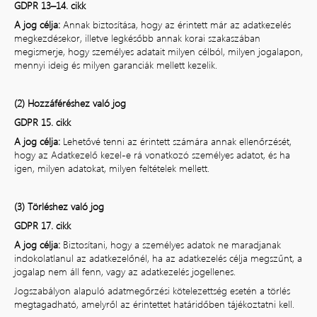
GDPR 13–14. cikk
A jog célja:
Annak biztosítása, hogy az érintett már az adatkezelés
megkezdésekor, illetve legkésőbb annak korai szakaszában
megismerje, hogy személyes adatait milyen célból, milyen jogalapon,
mennyi ideig és milyen garanciák mellett kezelik.
(2) Hozzáféréshez való jog
GDPR 15. cikk
A jog célja:
Lehetővé tenni az érintett számára annak ellenőrzését,
hogy az Adatkezelő kezel-e rá vonatkozó személyes adatot, és ha
igen, milyen adatokat, milyen feltételek mellett.
(3) Törléshez való jog
GDPR 17. cikk
A jog célja:
Biztosítani, hogy a személyes adatok ne maradjanak
indokolatlanul az adatkezelőnél, ha az adatkezelés célja megszűnt, a
jogalap nem áll fenn, vagy az adatkezelés jogellenes.
Jogszabályon alapuló adatmegőrzési kötelezettség esetén a törlés
megtagadható, amelyről az érintettet határidőben tájékoztatni kell.