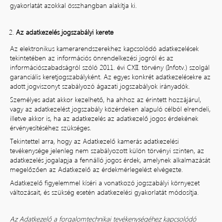
gyakorlatát azokkal összhangban alakítja ki.
Az adatkezelés jogszabályi kerete
Az elektronikus kamerarendszerekhez kapcsolódó adatkezelések
tekintetében az információs önrendelkezési jogról és az
információszabadságról szóló 2011. évi CXII. törvény (Infotv.) szolgál
garanciális keretjogszabályként. Az egyes konkrét adatkezelésekre az
adott jogviszonyt szabályozó ágazati jogszabályok irányadók.
Személyes adat akkor kezelhető, ha ahhoz az érintett hozzájárul,
vagy az adatkezelést jogszabály közérdeken alapuló célból elrendeli,
illetve akkor is, ha az adatkezelés az adatkezelő jogos érdekének
érvényesítéséhez szükséges.
Tekintettel arra, hogy az Adatkezelő kamerás adatkezelési
tevékenysége jelenleg nem szabályozott külön törvényi szinten, az
adatkezelés jogalapja a fennálló jogos érdek, amelynek alkalmazását
megelőzően az Adatkezelő az érdekmérlegelést elvégezte.
Adatkezelő figyelemmel kíséri a vonatkozó jogszabályi környezet
változásait, és szükség esetén adatkezelési gyakorlatát módosítja.
Az Adatkezelő a forgalomtechnikai tevékenységéhez kapcsolódó