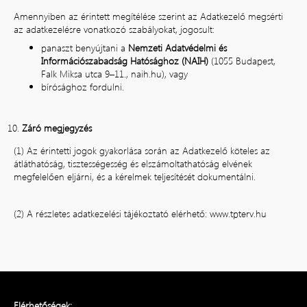
Amennyiben az érintett megítélése szerint az Adatkezelő megsérti
az adatkezelésre vonatkozó szabályokat, jogosult:
panaszt benyújtani a
Nemzeti Adatvédelmi és
Információszabadság Hatósághoz (NAIH)
(1055 Budapest,
Falk Miksa utca 9–11.,
naih.hu
), vagy
bírósághoz fordulni.
Záró megjegyzés
(1) Az érintetti jogok gyakorlása során az Adatkezelő köteles az
átláthatóság, tisztességesség és elszámoltathatóság elvének
megfelelően eljárni, és a kérelmek teljesítését dokumentálni.
(2) A részletes adatkezelési tájékoztató elérhető: www.tpterv.hu
Elérhetőségek: