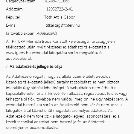
Cégjegyzékszám: 01-09-711686
Adószám: 12952722-2-41
Képviseli: Tóth Attila Gábor
E-mail:
titkarsag@tpterv.hu
(a továbbiakban:
Adatkezelő
)
A TP-TERV Mérnöki Iroda Korlátolt Felelősségű Társaság jelen
tájékoztató útján nyújt részletes és átlátható tájékoztatást a
www.tpterv.hu
weboldal látogatása során megvalósuló
adatkezelésről.
Az adatkezelés jellege és célja
Az Adatkezelő rögzíti, hogy az általa üzemeltetett weboldal
kizárólag tájékoztató jellegű tartalmat szolgáltat, és nem biztosít
interaktív ügyintézési lehetőséget. A weboldalon nem érhető el
kapcsolatfelvételi űrlap, hírlevél-feliratkozás, regisztrációs felület vagy
felhasználói fiók, továbbá nem valósul meg online ügyintézés sem. A
weboldal használata során az Adatkezelő nem kér és nem kezel a
látogatók által közvetlenül megadott személyes adatokat. Az
Adatkezelő nem törekszik a látogatók egyedi azonosítására, és a
kezelt technikai adatokat nem használja fel az érintettek
személyének beazonosítására.