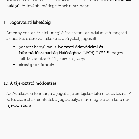
hatályú
, és további mérlegelésnek nincs helye.
Jogorvoslati lehetőség
Amennyiben az érintett megítélése szerint az Adatkezelő megsérti
az adatkezelésre vonatkozó szabályokat, jogosult:
panaszt benyújtani a
Nemzeti Adatvédelmi és
Információszabadság Hatósághoz (NAIH)
(1055 Budapest,
Falk Miksa utca 9–11.,
naih.hu
), vagy
bírósághoz fordulni.
A tájékoztató módosítása
Az Adatkezelő fenntartja a jogot a jelen tájékoztató módosítására. A
változásokról az érintettek a jogszabályoknak megfelelően kerülnek
tájékoztatásra.