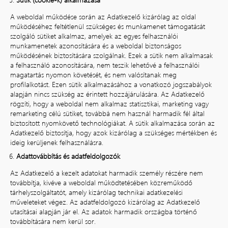
A weboldal működése során az Adatkezelő kizárólag az oldal
működéséhez feltétlenül szükséges és munkamenet támogatását
szolgáló sütiket alkalmaz, amelyek az egyes felhasználói
munkamenetek azonosítására és a weboldal biztonságos
működésének biztosítására szolgálnak. Ezek a sütik nem alkalmasak
a felhasználó azonosítására, nem teszik lehetővé a felhasználói
magatartás nyomon követését, és nem valósítanak meg
profilalkotást. Ezen sütik alkalmazásához a vonatkozó jogszabályok
alapján nincs szükség az érintett hozzájárulására. Az Adatkezelő
rögzíti, hogy a weboldal nem alkalmaz statisztikai, marketing vagy
remarketing célú sütiket, továbbá nem használ harmadik fél által
biztosított nyomkövető technológiákat. A sütik alkalmazása során az
Adatkezelő biztosítja, hogy azok kizárólag a szükséges mértékben és
ideig kerüljenek felhasználásra.
Adattovábbítás és adatfeldolgozók
Az Adatkezelő a kezelt adatokat harmadik személy részére nem
továbbítja, kivéve a weboldal működtetésében közreműködő
tárhelyszolgáltatót, amely kizárólag technikai adatkezelési
műveleteket végez. Az adatfeldolgozó kizárólag az Adatkezelő
utasításai alapján jár el. Az adatok harmadik országba történő
továbbítására nem kerül sor.