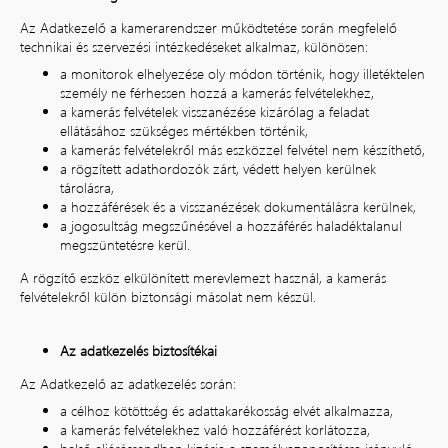
Az Adatkezelő a kamerarendszer működtetése során megfelelő
technikai és szervezési intézkedéseket alkalmaz, különösen:
a monitorok elhelyezése oly módon történik, hogy illetéktelen
személy ne férhessen hozzá a kamerás felvételekhez,
a kamerás felvételek visszanézése kizárólag a feladat
ellátásához szükséges mértékben történik,
a kamerás felvételekről más eszközzel felvétel nem készíthető,
a rögzített adathordozók zárt, védett helyen kerülnek
tárolásra,
a hozzáférések és a visszanézések dokumentálásra kerülnek,
a jogosultság megszűnésével a hozzáférés haladéktalanul
megszüntetésre kerül.
A rögzítő eszköz elkülönített merevlemezt használ, a kamerás
felvételekről külön biztonsági másolat nem készül.
Az adatkezelés biztosítékai
Az Adatkezelő az adatkezelés során:
a célhoz kötöttség és adattakarékosság elvét alkalmazza,
a kamerás felvételekhez való hozzáférést korlátozza,