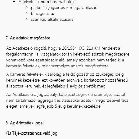
A felvételek
nem
használhatók:
parkolási jogsértések megállapítására,
bírságolásra,
szankció alkalmazására.
Az adatok megőrzése
Az Adatkezelő rögzíti, hogy a 20/1984. (XII. 21.) KM rendelet a
forgalomtechnikai vizsgálatok során keletkező adatok megőrzésére
vonatkozó kötelezettséget ír elő, amely azonban nem terjed ki a
kamerás felvételek, mint személyes adatok megőrzésére.
A kamerás felvételek kizárólag a feldolgozáshoz szükséges ideig
kerülnek kezelésre, ezt követően archivált, korlátozott hozzáférésű
állapotba kerülnek, és legfeljebb 1 évig őrizhetők meg.
Az Adatkezelő a jogszabályi kötelezettségnek a személyes adatot
nem tartalmazó, aggregált és statisztikai adatok megőrzésével tesz
eleget, amelyek legfeljebb 5 évig kerülnek kezelésre.
Az érintettek jogai
(1) Tájékoztatáshoz való jog