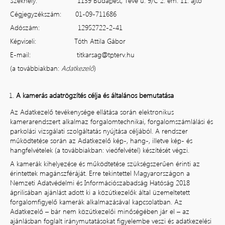
Székhely: 1139 Budapest, Teve u. 9/C 2. em. 11. ajtó
Cégjegyzékszám: 01-09-711686
Adószám: 12952722-2-41
Képviseli: Tóth Attila Gábor
E-mail:
titkarsag@tpterv.hu
(a továbbiakban:
Adatkezelő
)
A kamerás adatrögzítés célja és általános bemutatása
Az Adatkezelő tevékenysége ellátása során elektronikus
kamerarendszert alkalmaz forgalomtechnikai, forgalomszámlálási és
parkolási vizsgálati szolgáltatás nyújtása céljából. A rendszer
működtetése során az Adatkezelő kép-, hang-, illetve kép- és
hangfelvételek (a továbbiakban: vieófelvétel) készítését végzi.
A kamerák kihelyezése és működtetése szükségszerűen érinti az
érintettek magánszféráját. Erre tekintettel Magyarországon a
Nemzeti Adatvédelmi és Információszabadság Hatóság 2018
áprilisában ajánlást adott ki a közútkezelők által üzemeltetett
forgalomfigyelő kamerák alkalmazásával kapcsolatban. Az
Adatkezelő – bár nem közútkezelői minőségében jár el – az
ajánlásban foglalt iránymutatásokat figyelembe veszi és adatkezelési