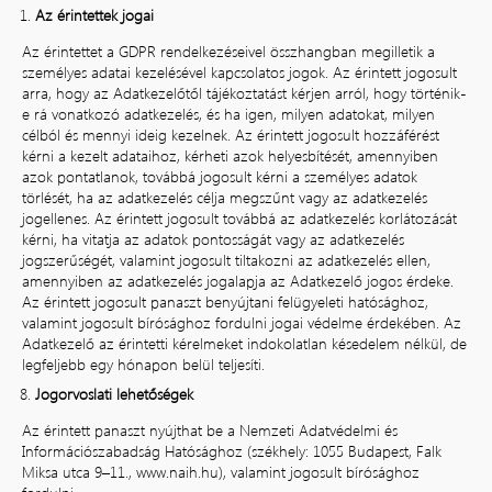
Az érintettek jogai
Az érintettet a GDPR rendelkezéseivel összhangban megilletik a
személyes adatai kezelésével kapcsolatos jogok. Az érintett jogosult
arra, hogy az Adatkezelőtől tájékoztatást kérjen arról, hogy történik-
e rá vonatkozó adatkezelés, és ha igen, milyen adatokat, milyen
célból és mennyi ideig kezelnek. Az érintett jogosult hozzáférést
kérni a kezelt adataihoz, kérheti azok helyesbítését, amennyiben
azok pontatlanok, továbbá jogosult kérni a személyes adatok
törlését, ha az adatkezelés célja megszűnt vagy az adatkezelés
jogellenes. Az érintett jogosult továbbá az adatkezelés korlátozását
kérni, ha vitatja az adatok pontosságát vagy az adatkezelés
jogszerűségét, valamint jogosult tiltakozni az adatkezelés ellen,
amennyiben az adatkezelés jogalapja az Adatkezelő jogos érdeke.
Az érintett jogosult panaszt benyújtani felügyeleti hatósághoz,
valamint jogosult bírósághoz fordulni jogai védelme érdekében. Az
Adatkezelő az érintetti kérelmeket indokolatlan késedelem nélkül, de
legfeljebb egy hónapon belül teljesíti.
Jogorvoslati lehetőségek
Az érintett panaszt nyújthat be a Nemzeti Adatvédelmi és
Információszabadság Hatósághoz (székhely: 1055 Budapest, Falk
Miksa utca 9–11.,
www.naih.hu
), valamint jogosult bírósághoz