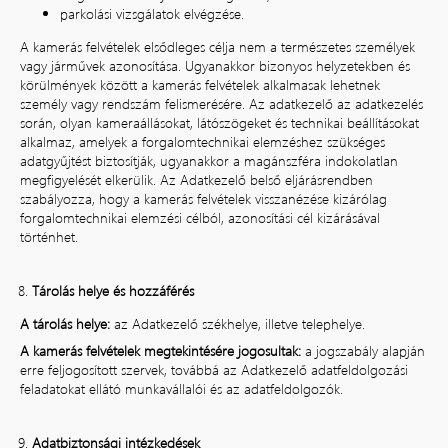
parkolási vizsgálatok elvégzése.
A kamerás felvételek elsődleges célja nem a természetes személyek
vagy járművek azonosítása. Ugyanakkor bizonyos helyzetekben és
körülmények között a kamerás felvételek alkalmasak lehetnek
személy vagy rendszám felismerésére. Az adatkezelő az adatkezelés
során, olyan kameraállásokat, látószögeket és technikai beállításokat
alkalmaz, amelyek a forgalomtechnikai elemzéshez szükséges
adatgyűjtést biztosítják, ugyanakkor a magánszféra indokolatlan
megfigyelését elkerülik. Az Adatkezelő belső eljárásrendben
szabályozza, hogy a kamerás felvételek visszanézése kizárólag
forgalomtechnikai elemzési célból, azonosítási cél kizárásával
történhet.
Tárolás helye és hozzáférés
A tárolás helye:
az Adatkezelő székhelye, illetve telephelye.
A kamerás felvételek megtekintésére jogosultak:
a jogszabály alapján
erre feljogosított szervek, továbbá az Adatkezelő adatfeldolgozási
feladatokat ellátó munkavállalói és az adatfeldolgozók.
Adatbiztonsági intézkedések